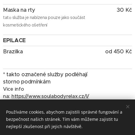
Maska na rty
30
Kč
tat
služba je nabízena pouze jako součást
o
kosmetického ošetření
EPILACE
Brazilka
od 450 Kč
* takto označené služby podléhají
storno podmínkám
Vice info
na:
https://www.soulabodyrelax.cz/l/
storno-podminky/
Používáme cookies, abychom zajistili správné fungování a
bezpečnost našich stránek. Tím vám můžeme zajistit tu
nejlepší zkušenost při jejich návštěvě.